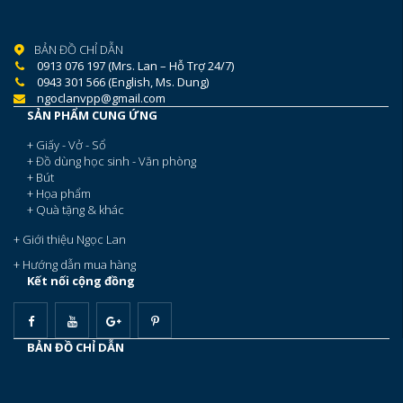
BẢN ĐỒ CHỈ DẪN
0913 076 197 (Mrs. Lan – Hỗ Trợ 24/7)
0943 301 566 (English, Ms. Dung)
ngoclanvpp@gmail.com
SẢN PHẨM CUNG ỨNG
+ Giấy - Vở - Sổ
+ Đồ dùng học sinh - Văn phòng
+ Bút
+ Họa phẩm
+ Quà tặng & khác
+ Giới thiệu Ngọc Lan
+ Hướng dẫn mua hàng
Kết nối cộng đồng
BẢN ĐỒ CHỈ DẪN