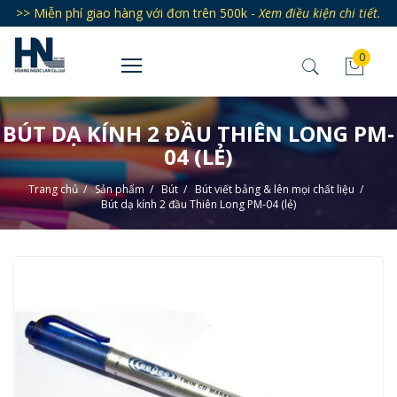
>> Miễn phí giao hàng với đơn trên 500k -
Xem điều kiện chi tiết.
0
BÚT DẠ KÍNH 2 ĐẦU THIÊN LONG PM-
04 (LẺ)
Trang chủ
/
Sản phẩm
/
Bút
/
Bút viết bảng & lên mọi chất liệu
/
Bút dạ kính 2 đầu Thiên Long PM-04 (lẻ)