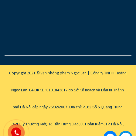
Copyright 2021 © Văn phòng phẩm Ngọc Lan |
Công ty TNHH Hoàng 
Ngọc Lan. GPDKKD: 0101843817 do Sở Kế hoạch và Đầu tư Thành 
phố Hà Nội cấp ngày 26/02/2007. 
Địa chỉ: P162 Số 5 Quang Trung 
(42D Lý Thường Kiệt), P. Trần Hưng Đạo, Q. Hoàn Kiếm, TP. Hà Nội, 