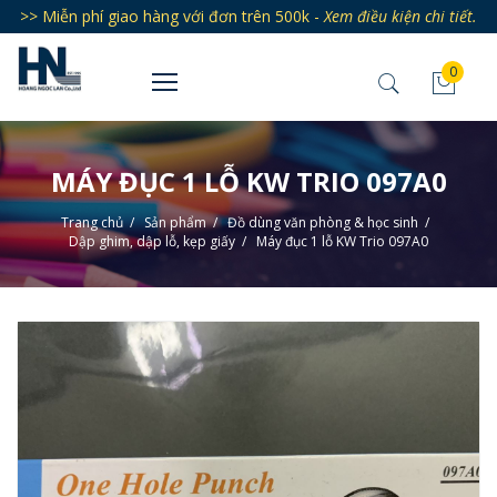
>> Miễn phí giao hàng với đơn trên 500k -
Xem điều kiện chi tiết.
0
MÁY ĐỤC 1 LỖ KW TRIO 097A0
Trang chủ
/
Sản phẩm
/
Đồ dùng văn phòng & học sinh
/
Dập ghim, dập lỗ, kẹp giấy
/
Máy đục 1 lỗ KW Trio 097A0