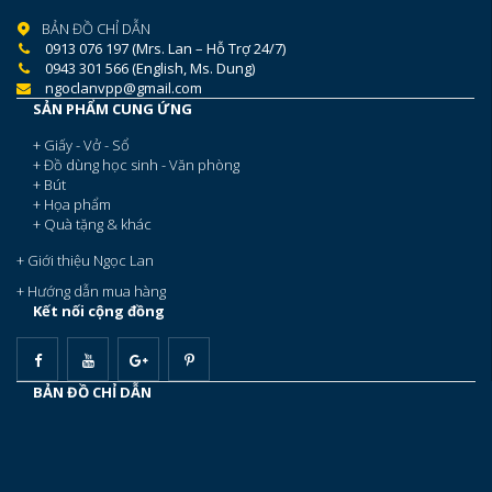
BẢN ĐỒ CHỈ DẪN
0913 076 197 (Mrs. Lan – Hỗ Trợ 24/7)
0943 301 566 (English, Ms. Dung)
ngoclanvpp@gmail.com
SẢN PHẨM CUNG ỨNG
+ Giấy - Vở - Sổ
+ Đồ dùng học sinh - Văn phòng
+ Bút
+ Họa phẩm
+ Quà tặng & khác
+ Giới thiệu Ngọc Lan
+ Hướng dẫn mua hàng
Kết nối cộng đồng
BẢN ĐỒ CHỈ DẪN